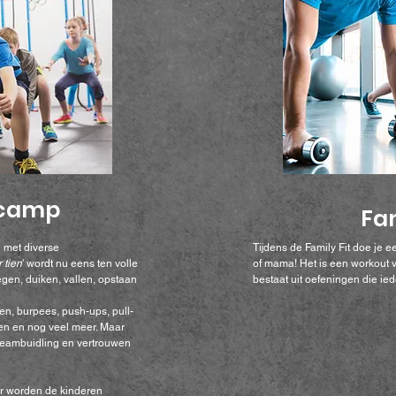
tcamp
Fam
 met diverse
Tijdens de Family Fit doe je 
 tien
' wordt nu eens ten volle
of mama! Het is een workout 
gen, duiken, vallen, opstaan
bestaat uit oefeningen die i
n, burpees, push-ups, pull-
len en nog veel meer. Maar
eambuidling en vertrouwen
r worden de kinderen