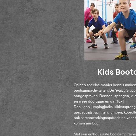
Kids Boo
Op een speelse manier kennis maken
bootcampactiviteiten. De '
energie voor
aangesproken. Rennen, springen, vlie
en weer doorgaan en dat 10x!!
Denk aan jumpingjacks, kikkerspronge
ups, squats, sprinten, jumpen, koprol
ook samenwerkingsopdrachten voor t
komen aanbod.
Met een enthousiaste bootcamptraine