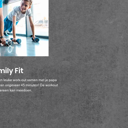
ily Fit
een leuke work-out samen met je papa
van ongeveer 45 minuten! De workout
edereen kan meedoen.