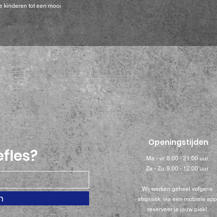
 kinderen tot een mooi
Openingstijden
efles?
Ma - vr: 8:00 - 21:00 uur
Za - Zo: 9.00 - 12.00 uur
Wij werken geheel volgens
n
afspraak, via een mobiele app
reserveer je jouw plek!