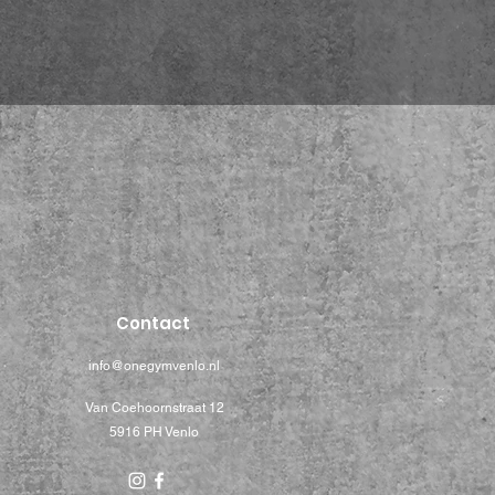
Contact
info@onegymvenlo.nl
Van Coehoornstraat 12
5916 PH Venlo