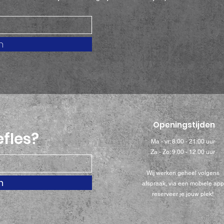
n
Openingstijden
efles?
Ma - vr: 8:00 - 21:00 uur
Za - Zo: 9.00 - 12.00 uur
Wij werken geheel volgens
n
afspraak, via een mobiele app
reserveer je jouw plek!