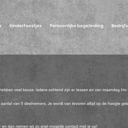
n
Kinderfeestjes
Persoonlijke begeleiding
Bedrijf
 hebben veel keuze. Iedere ochtend zijn er lessen en van maandag t/m
antal van 5 deelnemers. Je wordt van tevoren altijd op de hoogte gebr
 en dan nemen wij zo snel mogelijk contact met je op!