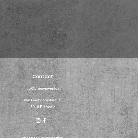
Contact
info@onegymvenlo.nl
Van Coehoornstraat 12
5916 PH Venlo